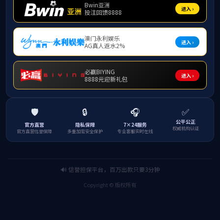
01-01
william威廉中文官网：北京市环球律师事务
所上海分所关于william威廉中文官网2025年
第二次临时股东大会的见证法律意见书
2025-
下载或预览
11-25
william威廉中文官网：关于召开2025年第二
次临时股东大会的通知
2025-
下载或预览
10-30
william威廉中文官网：第二届监事会第十三
次会议决议公告
2025-
下载或预览
10-30