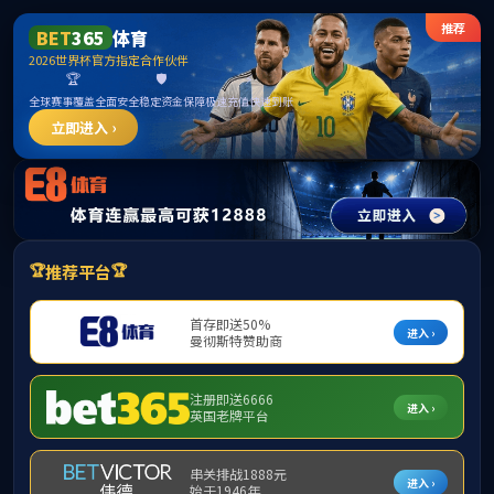
williamhill·威廉希尔(英国)
400-0532-090
中文官方网站|Ultra Platfo
rm
投资者关系
INVESTOR
RELATIONS